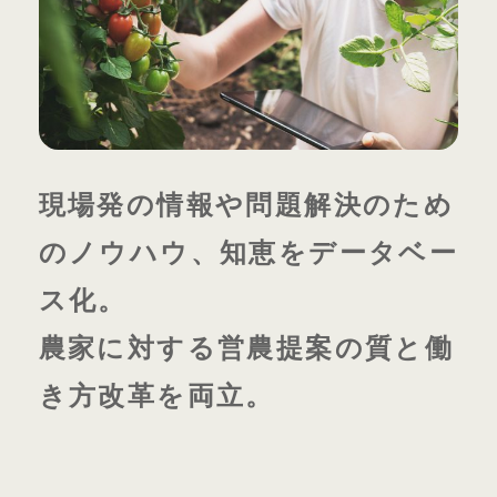
RECRUIT
採用情報
ライブオフィス
見学予約
RESERVATION
現場発の情報や問題解決のため
無料相談
のノウハウ、知恵をデータベー
CONTACT
ス化。
プライバシーポリシー
農家に対する営農提案の質と働
き方改革を両立。