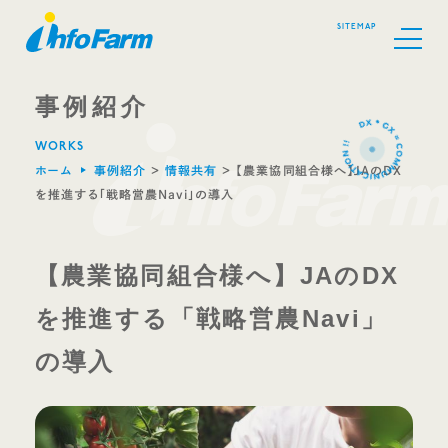
SITEMAP
事例紹介
COMPANY
会社概要
WORKS
ホーム
事例紹介
＞
情報共有
＞
【農業協同組合様へ】JAのDX
BUSINESS
事業内容
を推進する「戦略営農Navi」の導入
OFFICE
オフィス
【農業協同組合様へ】JAのDX
SYSTEM
システム開発
を推進する「戦略営農Navi」
ENVIRONME
環境改善事業
の導入
NT
パソコンスクール・各種試験会場
SCHOOL